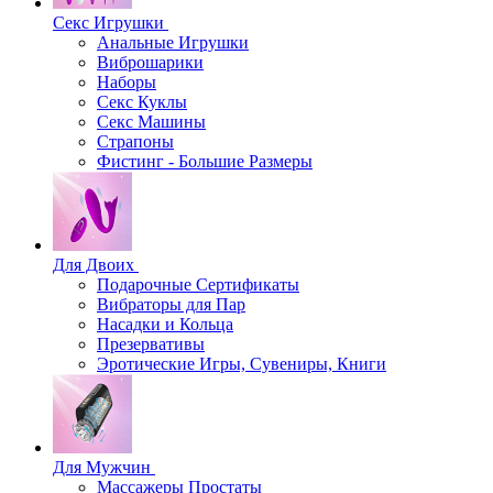
Секс Игрушки
Анальные Игрушки
Виброшарики
Наборы
Секс Куклы
Секс Машины
Страпоны
Фистинг - Большие Размеры
Для Двоих
Подарочные Сертификаты
Вибраторы для Пар
Насадки и Кольца
Презервативы
Эротические Игры, Сувениры, Книги
Для Мужчин
Массажеры Простаты