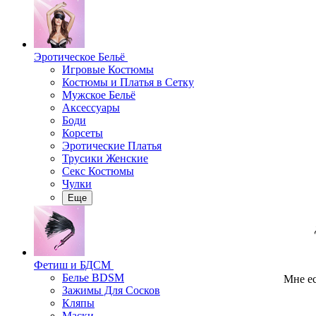
Эротическое Бельё
Игровые Костюмы
Костюмы и Платья в Сетку
Мужское Бельё
Аксессуары
Боди
Корсеты
Эротические Платья
Трусики Женские
Секс Костюмы
Чулки
Еще
Фетиш и БДСМ
Белье BDSM
Мне ес
Зажимы Для Сосков
Кляпы
Маски