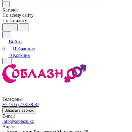
Каталог
По всему сайту
По каталогу
Войти
0
Избранное
0
Корзина
Телефоны
+7 (705) 738-38-87
Заказать звонок
E-mail
info@soblazn.kz
Адрес
г. Астана, пр-т. Бауыржана Момышулы, 25