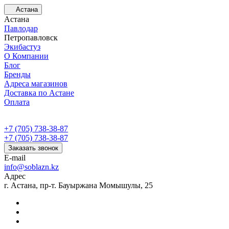
Астана
Астана
Павлодар
Петропавловск
Экибастуз
О Компании
Блог
Бренды
Адреса магазинов
Доставка по Астане
Оплата
+7 (705) 738-38-87
+7 (705) 738-38-87
Заказать звонок
E-mail
info@soblazn.kz
Адрес
г. Астана, пр-т. Бауыржана Момышулы, 25