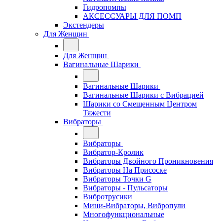
Гидропомпы
АКСЕССУАРЫ ДЛЯ ПОМП
Экстендеры
Для Женщин
Для Женщин
Вагинальные Шарики
Вагинальные Шарики
Вагинальные Шарики с Вибрацией
Шарики со Смещенным Центром
Тяжести
Вибраторы
Вибраторы
Вибратор-Кролик
Вибраторы Двойного Проникновения
Вибраторы На Присоске
Вибраторы Точки G
Вибраторы - Пульсаторы
Вибротрусики
Мини-Вибраторы, Вибропули
Многофункциональные